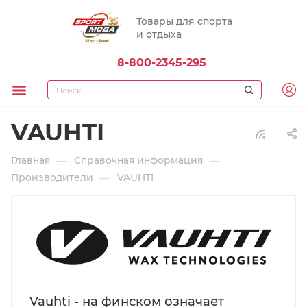
Товары для спорта
и отдыха
8-800-2345-295
VAUHTI
—
—
Главная
Справочная информация
—
Производители
VAUHTI
Vauhti - на финском означает