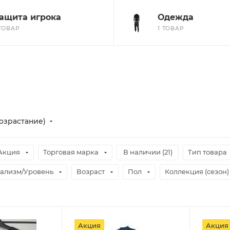
ащита игрока
Одежда
 ТОВАР
1 ТОВАР
озрастание)
Акция
Торговая марка
В наличии (
21
)
Тип товара
ализм/Уровень
Возраст
Пол
Коллекция (сезон)
Акция
Акция