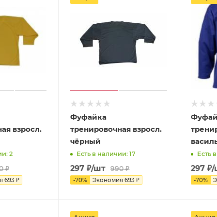
Фуфайка
Фуфай
ая взросл.
тренировочная взросл.
тренир
чёрный
васил
и: 2
Есть в наличии: 17
Есть в
297
₽
/шт
297
₽
/
0
₽
990
₽
ия
693
₽
-
70
%
Экономия
693
₽
-
70
%
Э