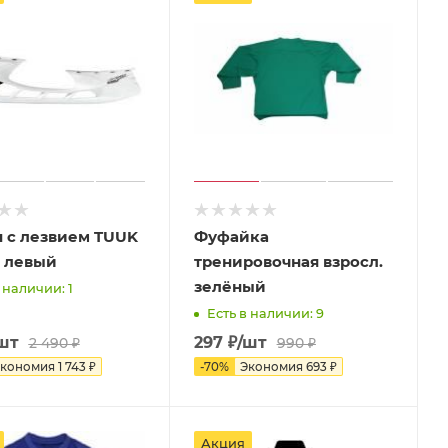
н с лезвием TUUK
Фуфайка
 левый
тренировочная взросл.
зелёный
 наличии: 1
Есть в наличии: 9
шт
297
₽
/шт
2 490
₽
990
₽
кономия
1 743
₽
-
70
%
Экономия
693
₽
Акция