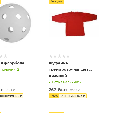
Акция
ля флорбола
Фуфайка
тренировочная детс.
 наличии: 2
красный
Есть в наличии: 7
шт
267
₽
/шт
260
₽
890
₽
кономия
182
₽
-
70
%
Экономия
623
₽