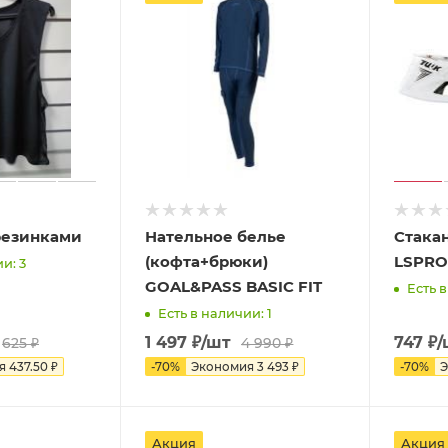
резинками
Нательное белье
Стака
(кофта+брюки)
LSPRO
и: 3
GOAL&PASS BASIC FIT
Есть в
Есть в наличии: 1
1 497
₽
/шт
747
₽
/
625
₽
4 990
₽
ия
437.50
₽
-
70
%
Экономия
3 493
₽
-
70
%
Э
Акция
Акция