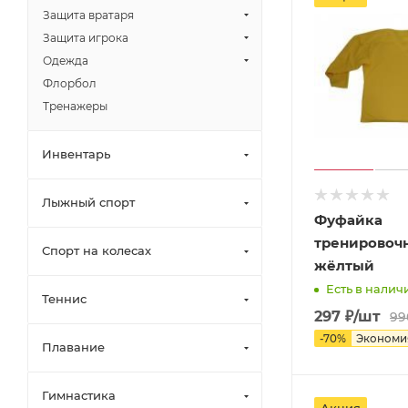
Защита вратаря
Защита игрока
Одежда
Флорбол
Тренажеры
Инвентарь
Лыжный спорт
Фуфайка
тренировочн
Спорт на колесах
жёлтый
Есть в наличи
Теннис
297
₽
/шт
99
-
70
%
Эконом
Плавание
Гимнастика