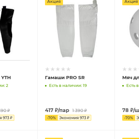
Акция
Акция
 YTH
Гамаши PRO SR
Мяч д
и: 2
Есть в наличии: 19
Есть в
417
₽
/пар
78
₽
/
390
₽
1 390
₽
ия
973
₽
-
70
%
Экономия
973
₽
-
70
%
Э