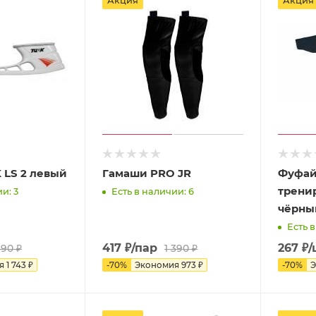
Акция
Акция
Стакан TUUK LS 2 левый
Гамаши PRO JR
Фуфай
тренир
и: 3
Есть в наличии: 6
чёрны
Есть в
417
₽
/пар
267
₽
/
490
₽
1 390
₽
ия
1 743
₽
-
70
%
Экономия
973
₽
-
70
%
Э