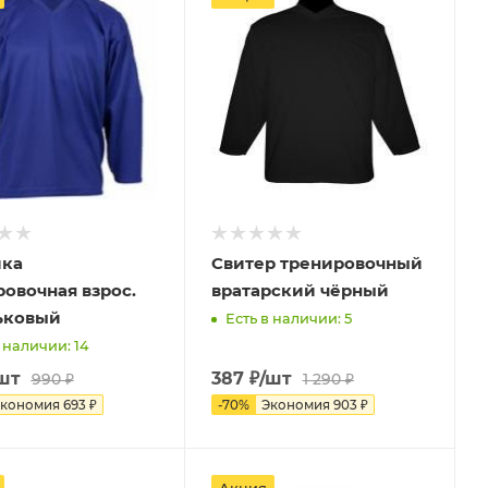
ка
Свитер тренировочный
овочная взрос.
вратарский чёрный
ьковый
Есть в наличии: 5
 наличии: 14
шт
387
₽
/шт
990
₽
1 290
₽
кономия
693
₽
-
70
%
Экономия
903
₽