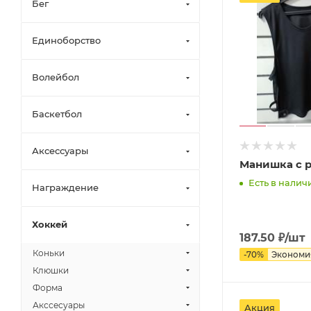
Бег
Единоборство
Волейбол
Баскетбол
Аксессуары
Манишка с 
Есть в наличи
Награждение
Хоккей
187.50
₽
/шт
Коньки
-
70
%
Эконом
Клюшки
Форма
Акссесуары
Акция