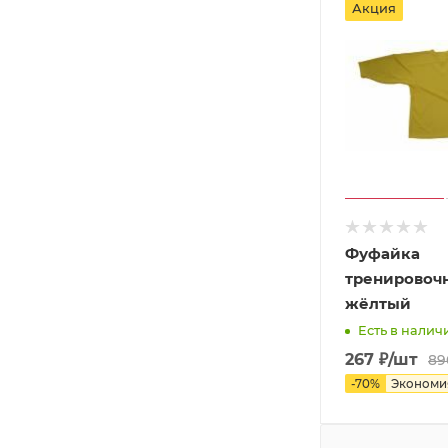
Акция
Фуфайка
тренировочн
жёлтый
Есть в наличи
267
₽
/шт
89
-
70
%
Эконом