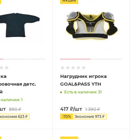
Акция
ка
Нагрудник игрока
овочная детс.
GOAL&PASS YTH
й
Есть в наличии: 31
 наличии: 1
шт
417
₽
/шт
890
₽
1 390
₽
кономия
623
₽
-
70
%
Экономия
973
₽