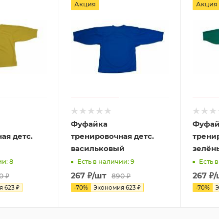
Акция
Акция
Фуфайка
Фуфай
ая детс.
тренировочная детс.
тренир
васильковый
зелён
и: 8
Есть в наличии: 9
Есть 
267
₽
/шт
267
₽
/
0
₽
890
₽
ия
623
₽
-
70
%
Экономия
623
₽
-
70
%
Э