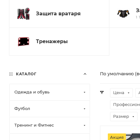
З
Защита вратаря
1
Тренажеры
По умолчанию (в
КАТАЛОГ
Одежда и обувь
Цена
Профессион
Футбол
Размер
Тренинг и Фитнес
Акция