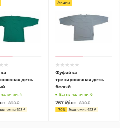
Акция
ка
Фуфайка
овочная детс.
тренировочная детс.
ый
белый
в наличии: 4
Есть в наличии: 6
шт
267
₽
/шт
890
₽
890
₽
кономия
623
₽
-
70
%
Экономия
623
₽