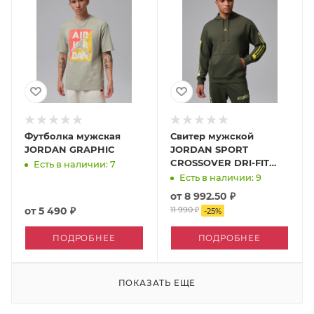
Футболка мужская
Свитер мужской
JORDAN GRAPHIC
JORDAN SPORT
CROSSOVER DRI-FIT
Есть в наличии: 7
FLEECE GRAPHIC с
Есть в наличии: 9
капюшоном
от
8 992.50 ₽
от
5 490 ₽
11 990 ₽
-
25
%
ПОДРОБНЕЕ
ПОДРОБНЕЕ
ПОКАЗАТЬ ЕЩЕ