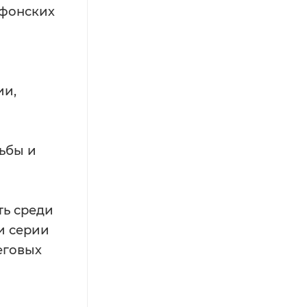
афонских
ии,
ьбы и
ть среди
и серии
еговых