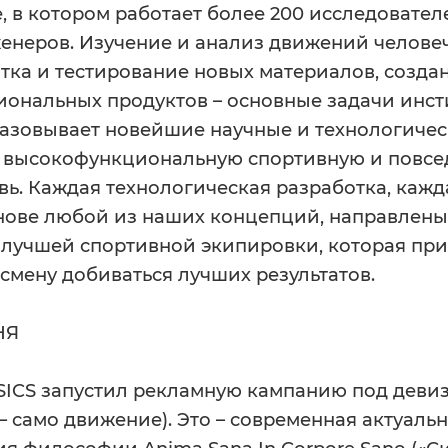
е, в котором работает более 200 исследовател
енеров. Изучение и анализ движений челове
отка и тестирование новых материалов, созда
ональных продуктов – основные задачи инсти
разовывает новейшие научные и технологиче
в высокофункциональную спортивную и повс
вь. Каждая технологическая разработка, кажд
нове любой из наших концепций, направлены
илучшей спортивной экипировки, которая пр
смену добиваться лучших результатов.
НЯ
ASICS запустил рекламную кампанию под девиз
 само движение). Это – современная актуаль