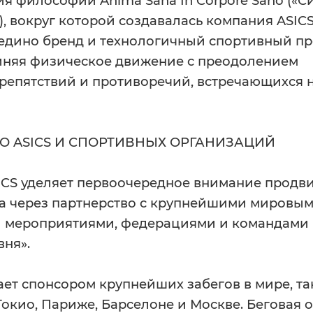
я философии Anima Sana In Corpore Sano («С
»), вокруг которой создавалась компания ASICS
едино бренд и технологичный спортивный пр
диняя физическое движение с преодолением
репятствий и противоречий, встречающихся н
О ASICS И СПОРТИВНЫХ ОРГАНИЗАЦИЙ
ICS уделяет первоочередное внимание прод
да через партнерство с крупнейшими мировы
 мероприятиями, федерациями и командами
вня».
ает спонсором крупнейших забегов в мире, так
окио, Париже, Барселоне и Москве. Беговая 