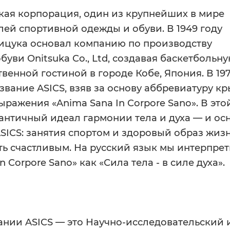
ская корпорация, один из крупнейших в мире
ей спортивной одежды и обуви. В 1949 году
ицука основал компанию по производству
буви Onitsuka Co., Ltd, создавая баскетбольн
твенной гостиной в городе Кобе, Япония. В 19
звание ASICS, взяв за основу аббревиатуру к
ыражения «Anima Sana In Corpore Sano». В это
античный идеал гармонии тела и духа — и ос
ASICS: занятия спортом и здоровый образ жиз
ь счастливым. На русский язык мы интерпре
n Corpore Sano» как «Сила тела - в силе духа».
И
нии ASICS — это Научно-исследовательский 