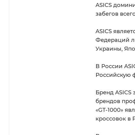
ASICS домин
забегов всег
ASICS являе
Федераций л
Украины, Япо
В России AS
Российскую 
Бренд ASICS 
брендов проф
«GT-1000» яв
кроссовок в 