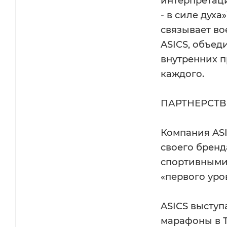
интерпретаци
- в силе духа
связывает во
ASICS, объе
внутренних п
каждого.
ПАРТНЕРСТВ
Компания AS
своего брен
спортивными
«первого уро
ASICS выступ
марафоны в Т