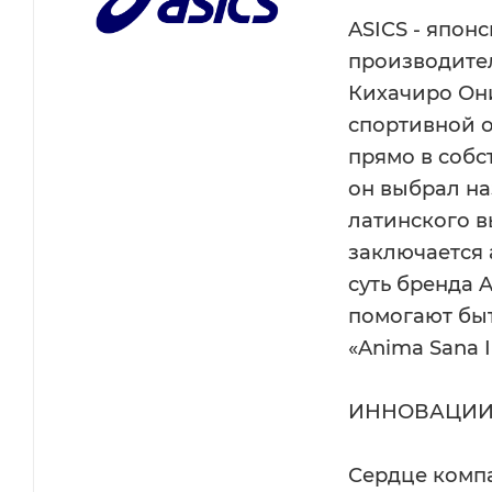
ASICS - япон
производител
Кихачиро Он
спортивной о
прямо в собс
он выбрал на
латинского в
заключается 
суть бренда 
помогают быт
«Anima Sana I
ИННОВАЦИ
Сердце компа