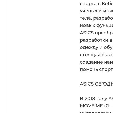
спорта в Коб
ученых и инж
тела, разраб
новых функци
ASICS преоб
разработки 
одежду и обу
стоящая в ос
создание на
помочь спорт
ASICS СЕГОД
В 2018 году 
MOVE ME (Я —