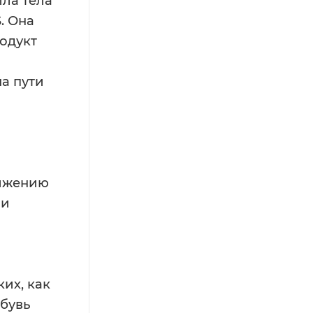
ила тела
. Она
одукт
а пути
вижению
ми
их, как
обувь