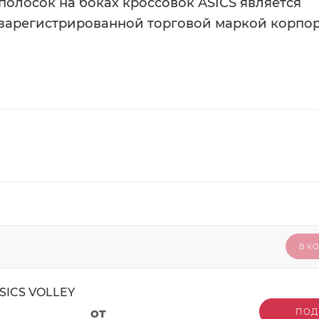
олосок на боках кроссовок ASICS является
зарегистрированной торговой маркой корпо
В К
SICS VOLLEY
от
ПОД