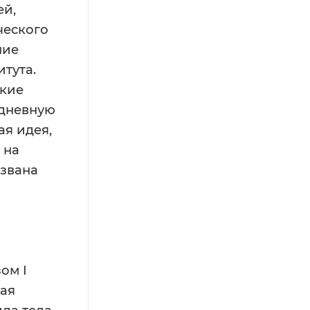
ей,
ческого
ние
тута.
ские
едневную
ая идея,
 на
извана
ом I
ная