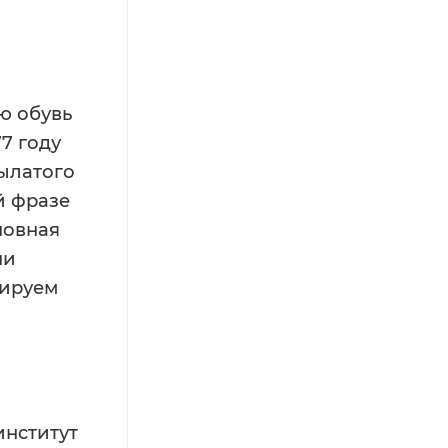
ую обувь
77 году
рылатого
й фразе
новная
ни
тируем
институт