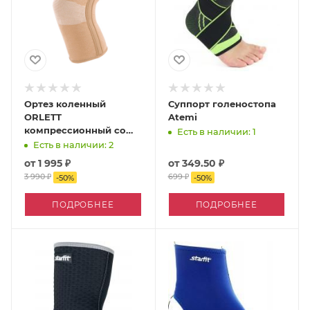
Ортез коленный
Суппорт голеностопа
ORLETT
Atemi
компрессионный со
Есть в наличии: 1
стейсами
Есть в наличии: 2
от
1 995 ₽
от
349.50 ₽
3 990 ₽
699 ₽
-
50
%
-
50
%
ПОДРОБНЕЕ
ПОДРОБНЕЕ