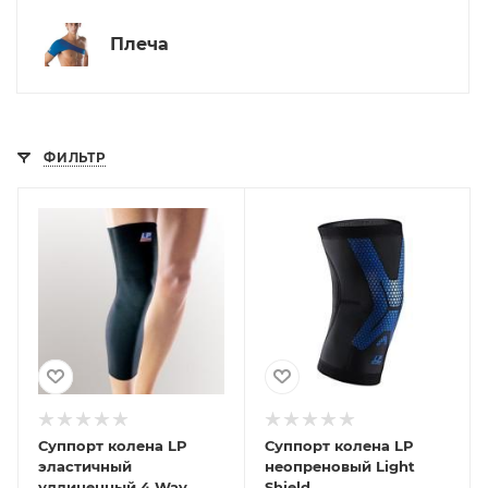
Плеча
ФИЛЬТР
Суппорт колена LP
Суппорт колена LP
эластичный
неопреновый Light
удлиненный 4 Way
Shield