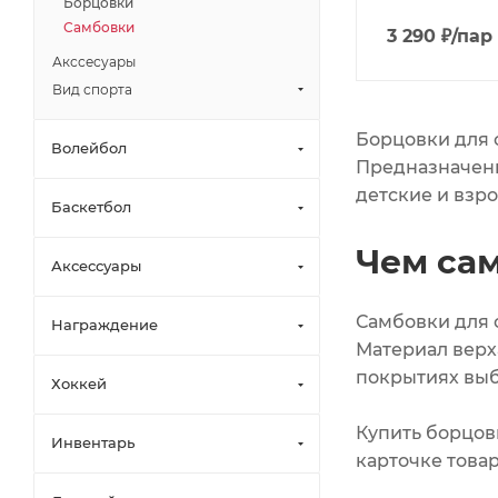
Борцовки
Самбовки
3 290
₽
/пар
Акссесуары
Вид спорта
Борцовки для 
Волейбол
Предназначены
детские и взр
Баскетбол
Чем са
Аксессуары
Самбовки для 
Награждение
Материал верх
покрытиях вы
Хоккей
Купить борцов
Инвентарь
карточке товар