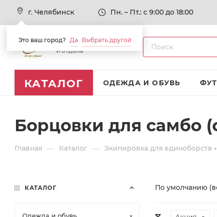
г. Челябинск
Пн. – Пт.: с 9:00 до 18:00
Это ваш город?
Да
Выбрать другой
Товары для спорта
и отдыха
КАТАЛОГ
ОДЕЖДА И ОБУВЬ
ФУ
Борцовки для самбо (
—
—
Главная
Каталог
Экипировка для единоборств
По умолчанию (в
КАТАЛОГ
Одежда и обувь
Акция