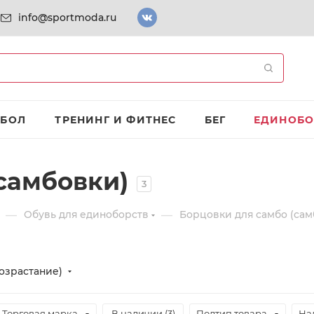
info@sportmoda.ru
ТБОЛ
ТРЕНИНГ И ФИТНЕС
БЕГ
ЕДИНОБО
самбовки)
3
—
—
Обувь для единоборств
Борцовки для самбо (сам
озрастание)
Торговая марка
В наличии (
3
)
Подтип товара
На