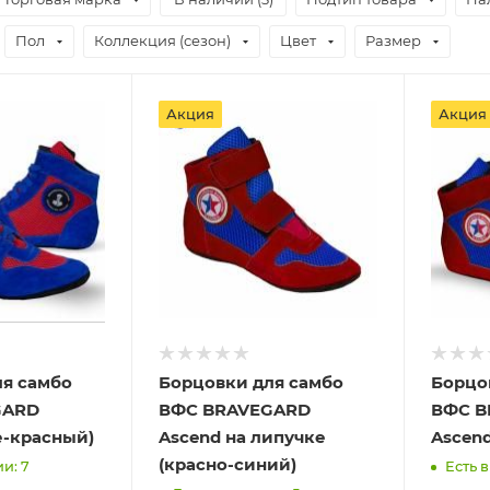
Пол
Коллекция (сезон)
Цвет
Размер
Акция
Акция
ля самбо
Борцовки для самбо
Борцо
GARD
ВФС BRAVEGARD
ВФС B
е-красный)
Ascend на липучке
Ascend
(красно-синий)
и: 7
Есть в