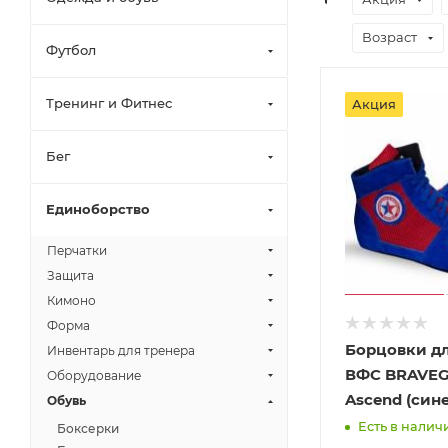
Возраст
Футбол
Тренинг и Фитнес
Акция
Бег
Единоборство
Перчатки
Защита
Кимоно
Форма
Борцовки д
Инвентарь для тренера
ВФС BRAVE
Оборудование
Ascend (син
Обувь
Есть в наличи
Боксерки