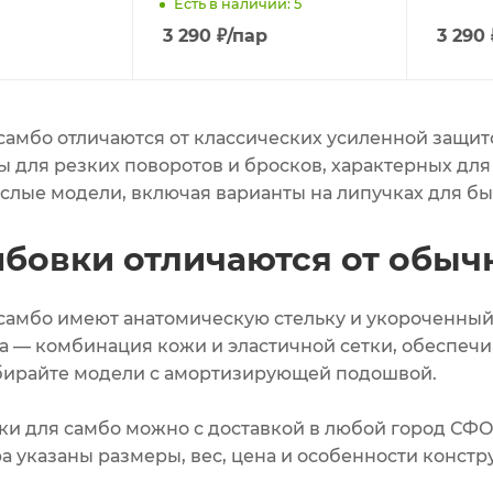
Есть в наличии: 5
3 290
₽
/пар
3 290
самбо отличаются от классических усиленной защит
 для резких поворотов и бросков, характерных для 
ослые модели, включая варианты на липучках для бы
мбовки отличаются от обы
самбо имеют анатомическую стельку и укороченный 
а — комбинация кожи и эластичной сетки, обеспеч
бирайте модели с амортизирующей подошвой.
ки для самбо можно с доставкой в любой город СФО
а указаны размеры, вес, цена и особенности констр