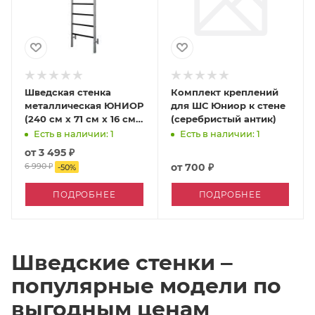
Шведская стенка
Комплект креплений
металлическая ЮНИОР
для ШС Юниор к стене
(240 см х 71 см х 16 см,
(серебристый антик)
Металл )
Есть в наличии: 1
Есть в наличии: 1
от
3 495 ₽
6 990 ₽
от
700 ₽
-
50
%
ПОДРОБНЕЕ
ПОДРОБНЕЕ
Шведские стенки ‒
популярные модели по
выгодным ценам