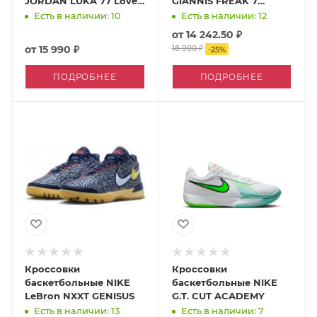
JORDAN LUKA 77 Love
GIANNIS FREAK 7
Letter
Ignition
Есть в наличии: 10
Есть в наличии: 12
от
14 242.50 ₽
от
15 990 ₽
18 990 ₽
-
25
%
ПОДРОБНЕЕ
ПОДРОБНЕЕ
Кроссовки
Кроссовки
баскетбольные NIKE
баскетбольные NIKE
LeBron NXXT GENISUS
G.T. CUT ACADEMY
Есть в наличии: 13
Есть в наличии: 7