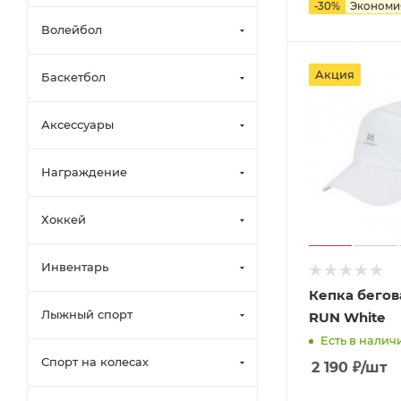
-
30
%
Эконом
Волейбол
Акция
Баскетбол
Аксессуары
Награждение
Хоккей
Инвентарь
Кепка бего
Лыжный спорт
RUN White
Есть в наличи
Спорт на колесах
2 190
₽
/шт