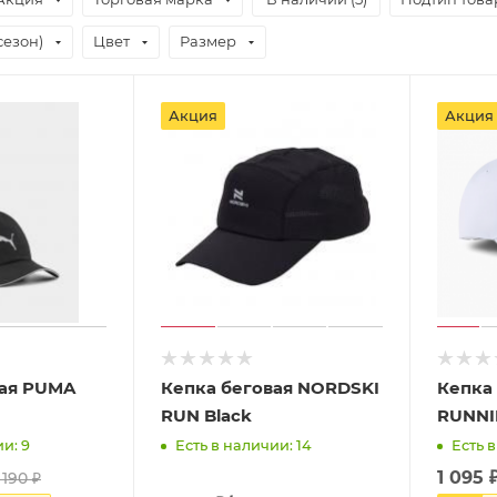
сезон)
Цвет
Размер
Акция
Акция
вая PUMA
Кепка беговая NORDSKI
Кепка
RUN Black
RUNNIN
и: 9
Есть в наличии: 14
Есть в
1 095
 190
₽