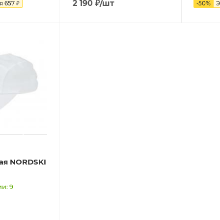
2 190
₽
/шт
ия
657
₽
-
50
%
Э
вая NORDSKI
и: 9