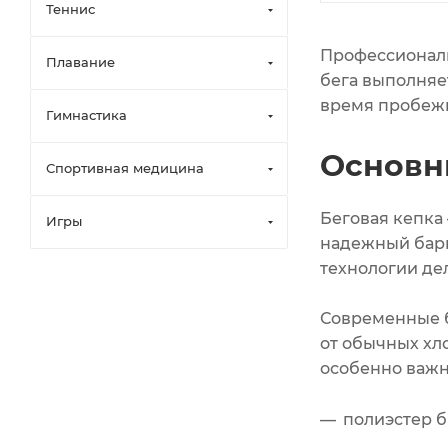
Теннис
Профессиональ
Плавание
бега выполняе
время пробежк
Гимнастика
Основн
Спортивная медицина
Беговая кепка
Игры
надежный барь
технологии де
Современные б
от обычных хло
особенно важн
полиэстер б