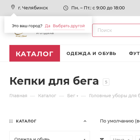
г. Челябинск
Пн. – Пт.: с 9:00 до 18:00
Это ваш город?
Да
Выбрать другой
Товары для спорта
и отдыха
КАТАЛОГ
ОДЕЖДА И ОБУВЬ
ФУ
Кепки для бега
5
—
—
—
Главная
Каталог
Бег
Головные уборы для 
По умолчанию (в
КАТАЛОГ
Одежда и обувь
Цена