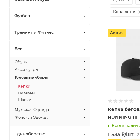
Коллекция (
Футбол
Тренинг и Фитнес
Акция
Бег
Обувь
Акссесуары
Головные уборы
Кепки
Повязки
Шапки
Кепка бего
Мужская Одежда
RUNNING III
Женская Одежда
Есть в наличи
Единоборство
1 533
₽
/шт
2