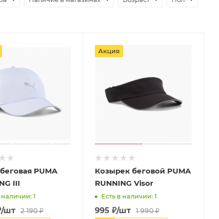
Акция
 беговая PUMA
Козырек беговой PUMA
G III
RUNNING Visor
 наличии: 1
Есть в наличии: 1
₽
/шт
995
₽
/шт
2 190
₽
1 990
₽