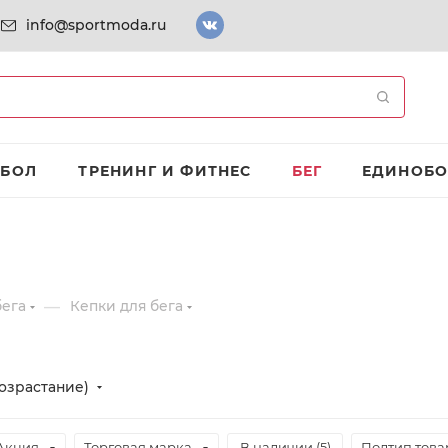
info@sportmoda.ru
ТБОЛ
ТРЕНИНГ И ФИТНЕС
БЕГ
ЕДИНОБО
—
бега
Кепки для бега
озрастание)
Акция
Торговая марка
В наличии (
5
)
Подтип това