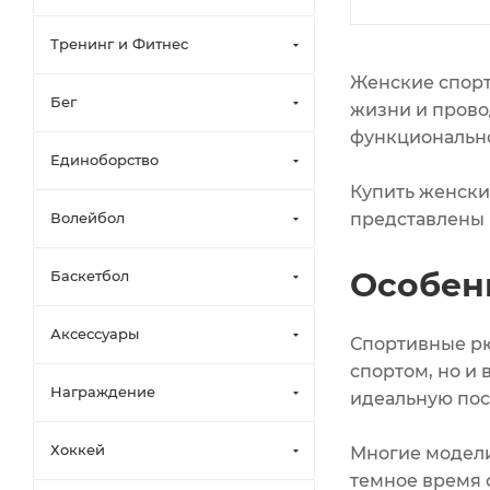
Тренинг и Фитнес
Женские спорт
Бег
жизни и прово
функционально
Единоборство
Купить женски
Волейбол
представлены 
Особен
Баскетбол
Аксессуары
Спортивные рю
спортом, но и
Награждение
идеальную пос
Хоккей
Многие модели
темное время 