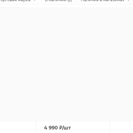
Размер
 UP Small
Сумка женская Nike
Sportswear Futura
и: 1
Есть в наличии: 10
4 990
₽
/шт