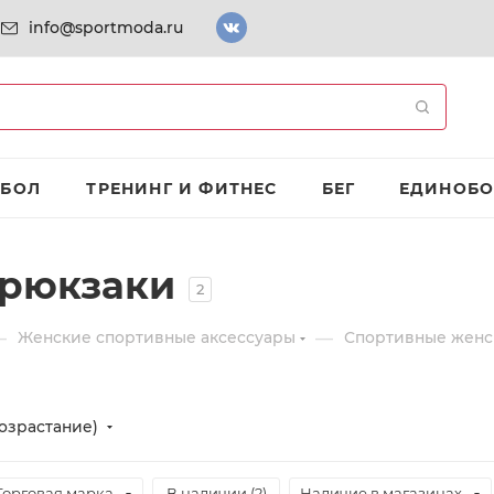
info@sportmoda.ru
ТБОЛ
ТРЕНИНГ И ФИТНЕС
БЕГ
ЕДИНОБО
 рюкзаки
2
—
—
Женские спортивные аксессуары
Спортивные женс
озрастание)
Торговая марка
В наличии (
2
)
Наличие в магазинах