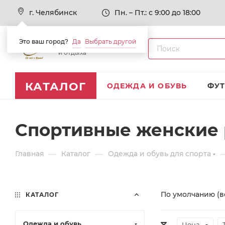
г. Челябинск
Пн. – Пт.: с 9:00 до 18:00
Это ваш город?
Да
Выбрать другой
Товары для спорта
и отдыха
КАТАЛОГ
ОДЕЖДА И ОБУВЬ
ФУ
Спортивные женские
—
—
Главная
Каталог
Одежда и обувь для спорта
По умолчанию (в
КАТАЛОГ
Одежда и обувь
Цена