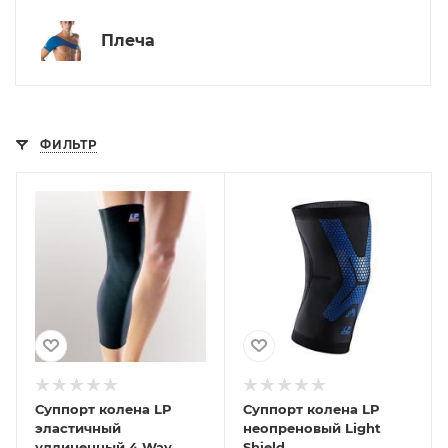
Плеча
ФИЛЬТР
Суппорт колена LP
Суппорт колена LP
эластичный
неопреновый Light
удлиненный 4 Way
Shield