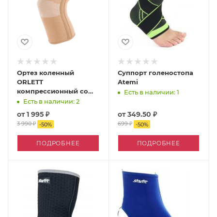
Ортез коленный
Суппорт голеностопа
ORLETT
Atemi
компрессионный со
Есть в наличии: 1
стейсами
Есть в наличии: 2
от
1 995 ₽
от
349.50 ₽
3 990 ₽
699 ₽
-
50
%
-
50
%
ПОДРОБНЕЕ
ПОДРОБНЕЕ