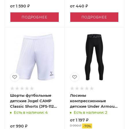
от
1 590 ₽
от
440 ₽
ПОДРОБНЕЕ
ПОДРОБНЕЕ
Шорты футбольные
Лосины
детские Jogel CAMP
компрессионные
Classic Shorts (JFS-1120-
детские Under Armour
K)
HeatGear Compression
Есть в наличии: 4
Есть в наличии: 2
Leggings дл.
от
1 197 ₽
от
990 ₽
3 990 ₽
-
70
%