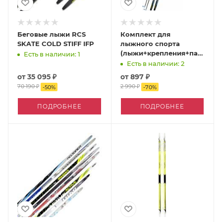
Беговые лыжи RCS
Комплект для
SKATE COLD STIFF IFP
лыжного спорта
(лыжи+крепления+палки)
Есть в наличии: 1
Бренды ЦСТ крепление
Есть в наличии: 2
NN75
от
35 095 ₽
от
897 ₽
70 190 ₽
2 990 ₽
-
50
%
-
70
%
ПОДРОБНЕЕ
ПОДРОБНЕЕ