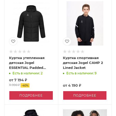
Куртка утепленная
Куртка спортивная
детская Jogel
детская Jogel CAMP 2
ESSENTIAL Padded
Lined Jacket
Jacket-K
Есть в наличии: 2
Есть в наличии: 9
от
7 194 ₽
11 990 ₽
от
4 190 ₽
-
40
%
ПОДРОБНЕЕ
ПОДРОБНЕЕ