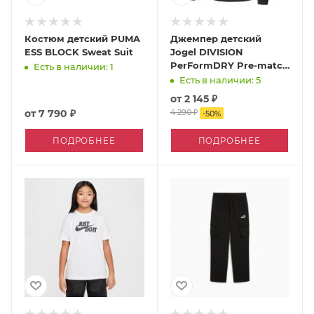
Костюм детский PUMA
Джемпер детский
ESS BLOCK Sweat Suit
Jogel DIVISION
PerFormDRY Pre-match
Есть в наличии: 1
Knit Jacket
Есть в наличии: 5
тренировочный
от
2 145 ₽
от
7 790 ₽
4 290 ₽
-
50
%
ПОДРОБНЕЕ
ПОДРОБНЕЕ