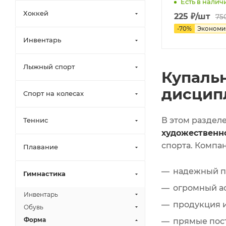
Есть в наличи
Хоккей
225
₽
/шт
75
-
70
%
Эконом
Инвентарь
Лыжный спорт
Купаль
дисцип
Спорт на колесах
В этом раздел
Теннис
художественно
спорта. Компа
Плавание
надежный п
Гимнастика
огромный а
Инвентарь
продукция 
Обувь
Форма
прямые пост