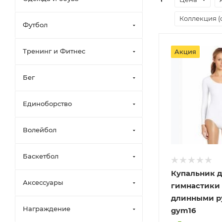
Коллекция (
Футбол
Тренинг и Фитнес
Акция
Бег
Единоборство
Волейбол
Баскетбол
Купальник 
Аксессуары
гимнастики 
длинными р
Награждение
gym16