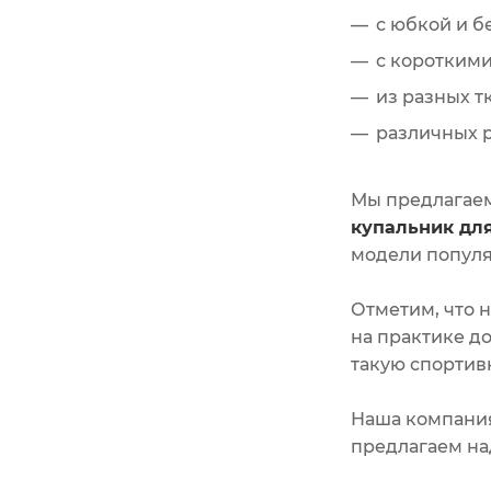
с юбкой и б
с коротким
из разных т
различных р
Мы предлагаем
купальник для
модели популя
Отметим, что 
на практике до
такую спортив
Наша компания
предлагаем на