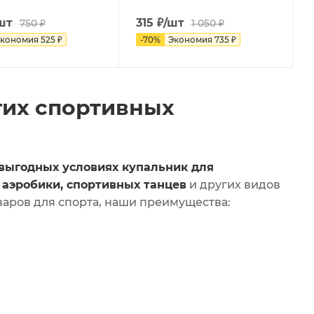
шт
315
₽
/шт
750
₽
1 050
₽
кономия
525
₽
-
70
%
Экономия
735
₽
гих спортивных
 выгодных условиях купальник для
 аэробики, спортивных танцев
и других видов
варов для спорта, наши преимущества: