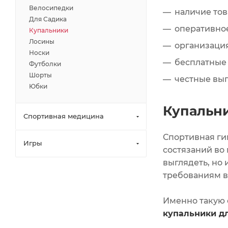
Велосипедки
наличие тов
Для Садика
оперативное
Купальники
Лосины
организация
Носки
бесплатные
Футболки
Шорты
честные вы
Юбки
Купальни
Спортивная медицина
Спортивная ги
Игры
состязаний во
выглядеть, но
требованиям в
Именно такую
купальники д