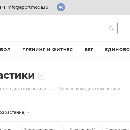
info@sportmoda.ru
ТБОЛ
ТРЕНИНГ И ФИТНЕС
БЕГ
ЕДИНОБО
астики
4
—
орма для гимнастики
Купальники для гимнастики
озрастание)
Акция
Торговая марка
В наличии (
4
)
Подтип тов