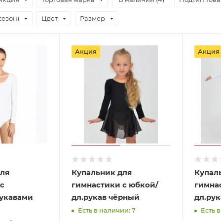
сезон)
Цвет
Размер
Акция
Акция
для
Купальник для
Купал
с
гимнастики с юбкой/
гимна
укавами
дл.рукав чёрный
дл.ру
Есть в наличии: 7
Есть в