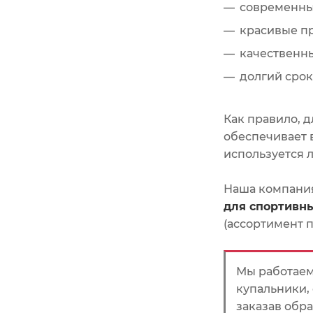
современны
красивые п
качественн
долгий срок
Как правило, 
обеспечивает 
используется 
Наша компания
для спортивны
(ассортимент 
Мы работаем
купальники,
заказав обра