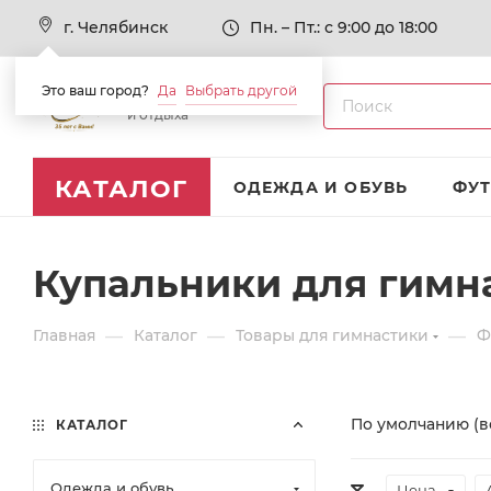
г. Челябинск
Пн. – Пт.: с 9:00 до 18:00
Это ваш город?
Да
Выбрать другой
Товары для спорта
и отдыха
КАТАЛОГ
ОДЕЖДА И ОБУВЬ
ФУ
Купальники для гимн
—
—
—
Главная
Каталог
Товары для гимнастики
Ф
По умолчанию (в
КАТАЛОГ
Одежда и обувь
Цена