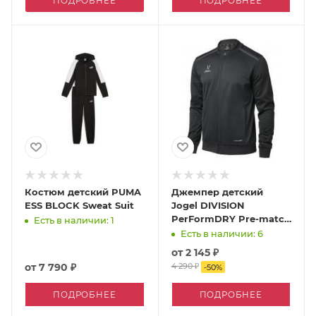
ПОДРОБНЕЕ
ПОДРОБНЕЕ
Костюм детский PUMA
Джемпер детский
ESS BLOCK Sweat Suit
Jogel DIVISION
PerFormDRY Pre-match
Есть в наличии: 1
Knit Jacket
Есть в наличии: 6
тренировочный
от
2 145 ₽
от
7 790 ₽
4 290 ₽
-
50
%
ПОДРОБНЕЕ
ПОДРОБНЕЕ