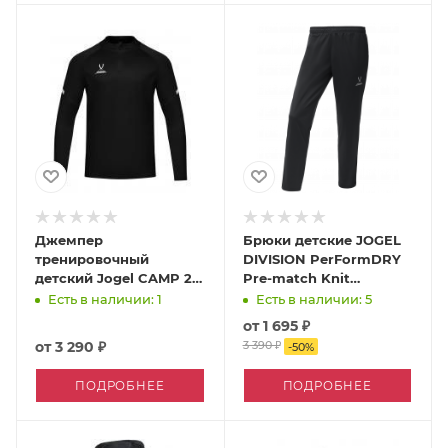
Джемпер
Брюки детские JOGEL
тренировочный
DIVISION PerFormDRY
детский Jogel CAMP 2
Pre-match Knit
Training Top 3/4
тренировочные
Есть в наличии: 1
Есть в наличии: 5
от
1 695 ₽
от
3 290 ₽
3 390 ₽
-
50
%
ПОДРОБНЕЕ
ПОДРОБНЕЕ