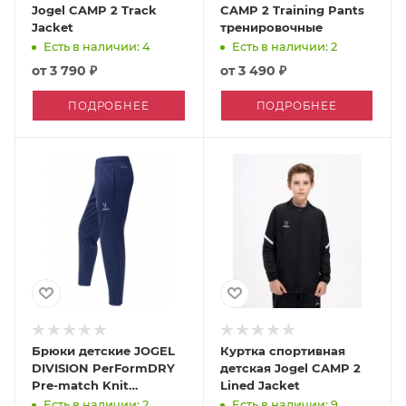
Jogel CAMP 2 Track
CAMP 2 Training Pants
Jacket
тренировочные
Есть в наличии: 4
Есть в наличии: 2
от
3 790 ₽
от
3 490 ₽
ПОДРОБНЕЕ
ПОДРОБНЕЕ
Брюки детские JOGEL
Куртка спортивная
DIVISION PerFormDRY
детская Jogel CAMP 2
Pre-match Knit
Lined Jacket
тренировочные
Есть в наличии: 2
Есть в наличии: 9