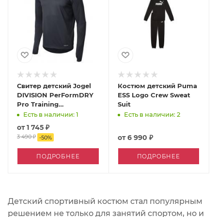
Свитер детский Jogel
Костюм детский Puma
DIVISION PerFormDRY
ESS Logo Crew Sweat
Pro Training
Suit
тренировочный
Есть в наличии: 1
Есть в наличии: 2
от
1 745 ₽
3 490 ₽
от
6 990 ₽
-
50
%
ПОДРОБНЕЕ
ПОДРОБНЕЕ
Детский спортивный костюм стал популярным
решением не только для занятий спортом, но и