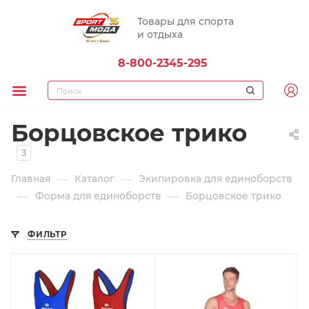
Товары для спорта
и отдыха
8-800-2345-295
Борцовское трико
3
—
—
Главная
Каталог
Экипировка для единоборств
—
—
Форма для единоборств
Борцовское трико
ФИЛЬТР