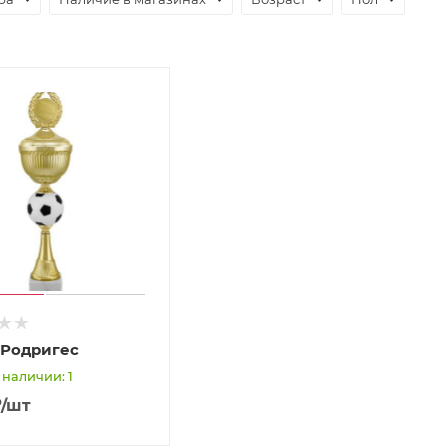
 Родригес
 наличии: 1
₽
/шт