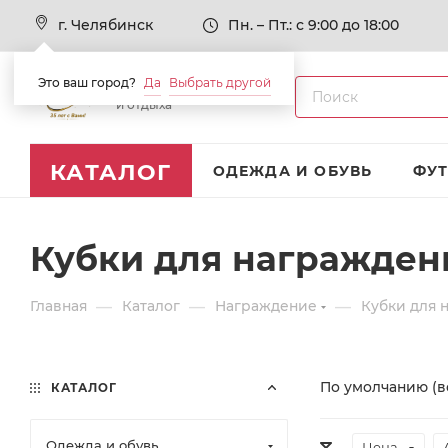
г. Челябинск
Пн. – Пт.: с 9:00 до 18:00
Это ваш город?
Да
Выбрать другой
Товары для спорта
и отдыха
КАТАЛОГ
ОДЕЖДА И ОБУВЬ
ФУ
Кубки для награжден
—
—
—
Главная
Каталог
Награждение
Кубки для 
По умолчанию (в
КАТАЛОГ
Одежда и обувь
Цена