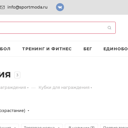
info@sportmoda.ru
ТБОЛ
ТРЕНИНГ И ФИТНЕС
БЕГ
ЕДИНОБО
ия
3
—
награждения
Кубки для награждения
озрастание)
Акция
Торговая марка
В наличии (
3
)
Подтип това