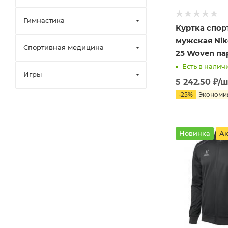
Гимнастика
Куртка спор
мужская Ni
Спортивная медицина
25 Woven па
Есть в наличи
Игры
5 242.50
₽
/ш
-
25
%
Экономи
Новинка
А