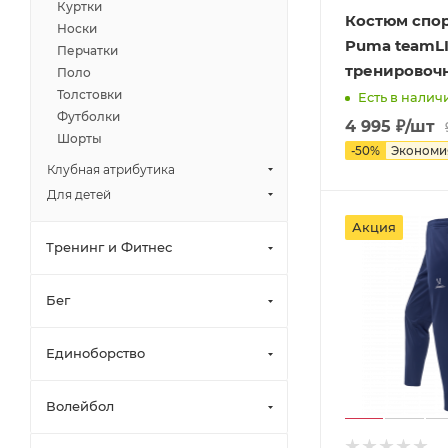
Куртки
Костюм спо
Носки
Puma teamL
Перчатки
тренировоч
Поло
Толстовки
Есть в наличи
Футболки
4 995
₽
/шт
Шорты
-
50
%
Эконом
Клубная атрибутика
Для детей
Акция
Тренинг и Фитнес
Бег
Единоборство
Волейбол