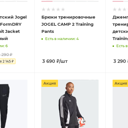
ский Jogel
Брюки тренировочные
Джем
erFormDRY
JOGEL CAMP 2 Training
трени
it Jacket
Pants
детски
ный
Trainin
Есть в наличии: 4
и: 6
Есть в
 290
₽
3 690
₽
/шт
3 290
ия
2 145
₽
Акция
Акция