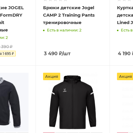
кие JOGEL
Брюки детские Jogel
Куртк
erFormDRY
CAMP 2 Training Pants
детска
it
тренировочные
Lined 
ные
Есть в наличии: 2
Есть в
и: 2
 390
₽
3 490
₽
/шт
4 190
ия
1 695
₽
Акция
Акция