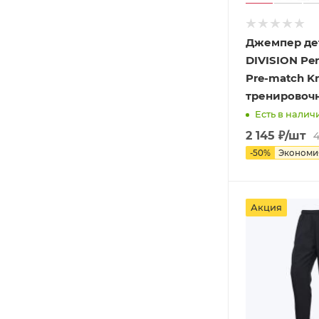
Джемпер дет
DIVISION P
Pre-match Kn
тренировоч
Есть в наличи
2 145
₽
/шт
4
-
50
%
Эконом
Акция