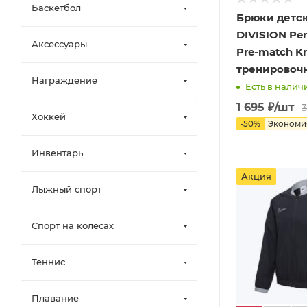
Баскетбол
Брюки детс
DIVISION P
Аксессуары
Pre-match Kn
тренировоч
Награждение
Есть в наличи
1 695
₽
/шт
3
Хоккей
-
50
%
Эконом
Инвентарь
Акция
Лыжный спорт
Спорт на колесах
Теннис
Плавание