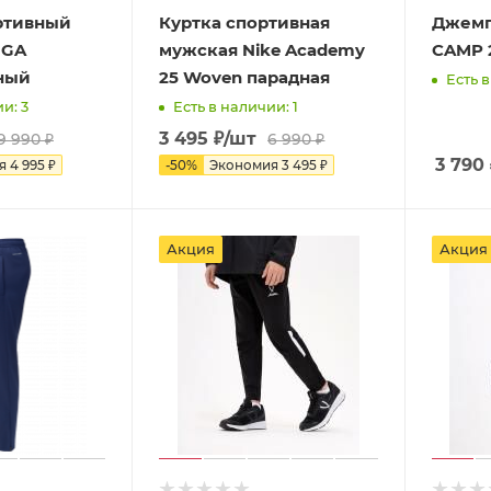
ртивный
Куртка спортивная
Джемп
IGA
мужская Nike Academy
CAMP 2
ный
25 Woven парадная
Есть в
и: 3
Есть в наличии: 1
3 495
₽
/шт
9 990
₽
6 990
₽
3 790
ия
4 995
₽
-
50
%
Экономия
3 495
₽
Акция
Акция