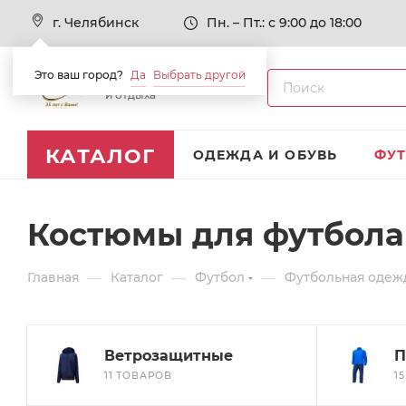
г. Челябинск
Пн. – Пт.: с 9:00 до 18:00
Это ваш город?
Да
Выбрать другой
Товары для спорта
и отдыха
КАТАЛОГ
ОДЕЖДА И ОБУВЬ
ФУ
Костюмы для футбола
—
—
—
Главная
Каталог
Футбол
Футбольная одеж
Ветрозащитные
П
11 ТОВАРОВ
1