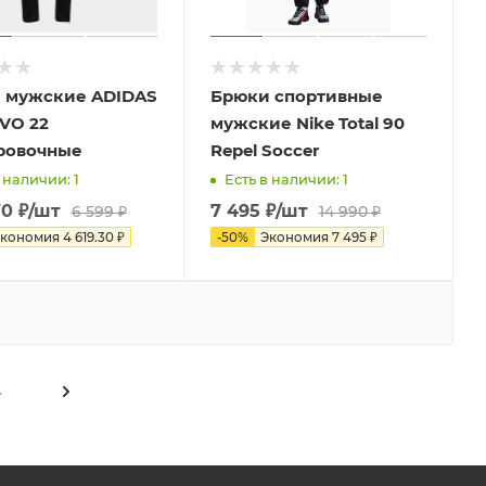
 мужские ADIDAS
Брюки спортивные
VO 22
мужские Nike Total 90
ровочные
Repel Soccer
 наличии: 1
Есть в наличии: 1
70
₽
/шт
7 495
₽
/шт
6 599
₽
14 990
₽
кономия
4 619.30
₽
-
50
%
Экономия
7 495
₽
4