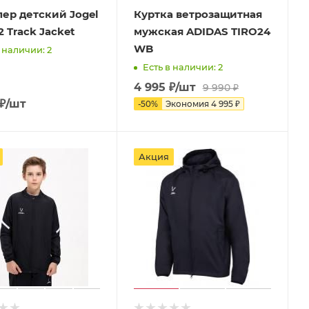
ер детский Jogel
Куртка ветрозащитная
 Track Jacket
мужская ADIDAS TIRO24
WB
 наличии: 2
Есть в наличии: 2
4 995
₽
/шт
9 990
₽
₽
/шт
-
50
%
Экономия
4 995
₽
Акция