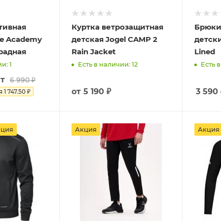
тивная
Куртка ветрозащитная
Брюки
ke Academy
детская Jogel CAMP 2
детски
радная
Rain Jacket
Lined
и: 1
Есть в наличии: 12
Есть в
т
6 990
₽
от
5 190 ₽
3 590
я
1 747.50
₽
кция
Акция
Акция