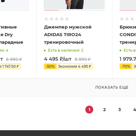
тивные
Джемпер мужской
Брюки
e Dry
ADIDAS TIRO24
CONDI
 парадные
тренировочный
трени
ии: 4
Есть в наличии: 2
Есть в
т
4 495
₽
/шт
1 979.
6 990
₽
8 990
₽
я
1 747.50
₽
-
50
%
Экономия
4 495
₽
-
70
%
Э
ПОКАЗАТЬ ЕЩЕ
1
2
3