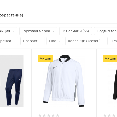
озрастание)
Акция
Торговая марка
В наличии (
66
)
Подтип тов
бренда
Возраст
Пол
Коллекция (сезон)
Ро
Акция
Акция