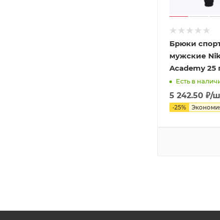
Брюки спор
мужские Nik
Academy 25
Есть в налич
5 242.50
₽
/ш
-
25
%
Экономи