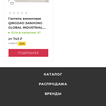
Гантель виниловая
QINGDAO SANHONG
GLOBAL INDUSTRIAL.
CO. LTD
Есть в наличии: 41
от
745 ₽
1 490 ₽
-
50
%
ПОДРОБНЕЕ
КАТАЛОГ
РАСПРОДАЖА
БРЕНДЫ