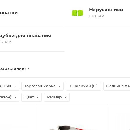
Нарукавники
опатки
1 ТОВАР
рубки для плавания
 ТОВАР
озрастание)
Акция
Торговая марка
В наличии (
12
)
Наличие в 
сезон)
Цвет
Размер