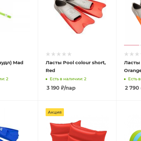
нудл) Mad
Ласты Pool colour short,
Ласты 
Red
Orang
и: 2
Есть в наличии: 2
Есть в
3 190
₽
/пар
2 790
Акция