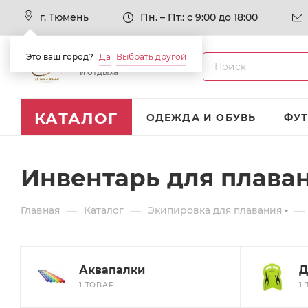
г. Тюмень
Пн. – Пт.: с 9:00 до 18:00
Это ваш город?
Да
Выбрать другой
Товары для спорта
и отдыха
КАТАЛОГ
ОДЕЖДА И ОБУВЬ
ФУ
Инвентарь для плава
—
—
—
Главная
Каталог
Экипировка для плавания
Аквапалки
Д
1 ТОВАР
1