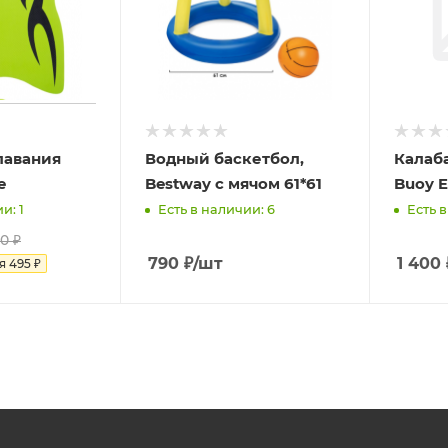
лавания
Водный баскетбол,
Калаба
e
Bestway с мячом 61*61
Buoy 
и: 1
Есть в наличии: 6
Есть в
0
₽
790
₽
/шт
1 400
ия
495
₽