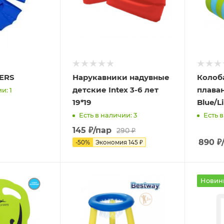
PERS
Нарукавники надувные
Колоб
детские Intex 3-6 лет
плаван
и: 1
19*19
Blue/L
Есть в наличии: 3
Есть в
145
₽
/пар
290
₽
890
₽
-
50
%
Экономия
145
₽
Новин