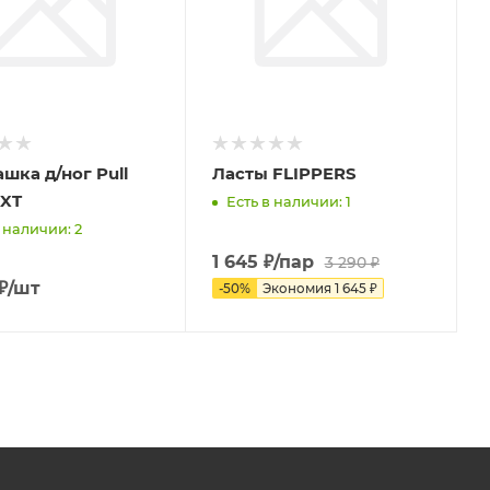
шка д/ног Pull
Ласты FLIPPERS
EXT
Есть в наличии: 1
 наличии: 2
1 645
₽
/пар
3 290
₽
₽
/шт
-
50
%
Экономия
1 645
₽