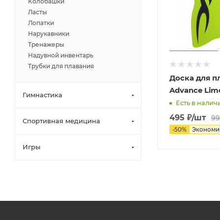
Колобашки
Ласты
Лопатки
Нарукавники
Тренажеры
Надувной инвентарь
Трубки для плавания
Доска для п
Advance Lim
Гимнастика
Есть в наличи
495
₽
/шт
99
Спортивная медицина
-
50
%
Эконом
Игры