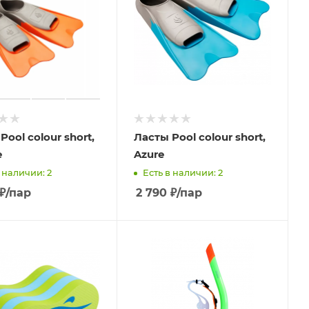
Pool colour short,
Ласты Pool colour short,
e
Azure
 наличии: 2
Есть в наличии: 2
₽
/пар
2 790
₽
/пар