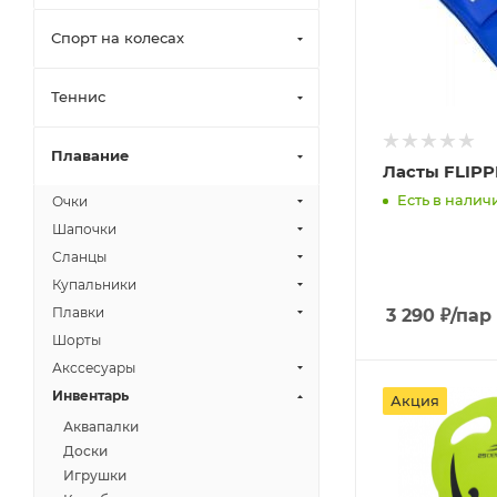
Спорт на колесах
Теннис
Плавание
Ласты FLIP
Есть в наличи
Очки
Шапочки
Сланцы
Купальники
Плавки
3 290
₽
/пар
Шорты
Акссесуары
Инвентарь
Акция
Аквапалки
Доски
Игрушки