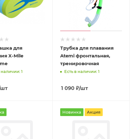
ашка для
Трубка для плавания
ия X-Mile
Atemi фронтальная,
ime
тренировочная
 наличии: 1
Есть в наличии: 1
/шт
1 090
₽
/шт
ка
Новинка
Акция