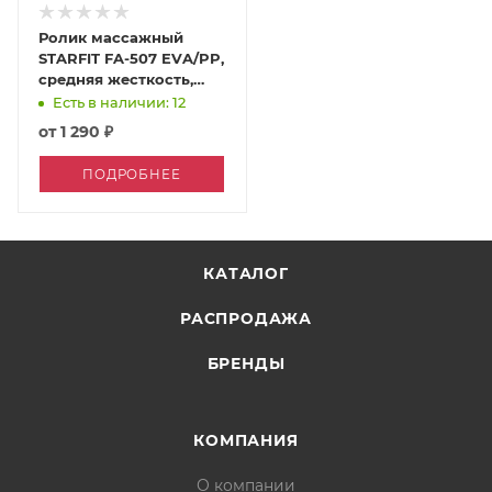
Ролик массажный
STARFIT FA-507 EVA/PP,
средняя жесткость,
32,5x12,5 cм, мятный/
Есть в наличии: 12
серый
от
1 290 ₽
ПОДРОБНЕЕ
КАТАЛОГ
РАСПРОДАЖА
БРЕНДЫ
КОМПАНИЯ
О компании