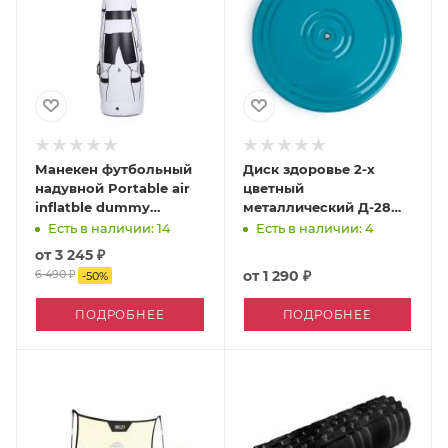
Манекен футбольный
Диск здоровье 2-х
надувной Portable air
цветный
inflatble dummy
металлический Д-28
football 185см
см
Есть в наличии: 14
Есть в наличии: 4
от
3 245 ₽
6 490 ₽
от
1 290 ₽
-
50
%
ПОДРОБНЕЕ
ПОДРОБНЕЕ