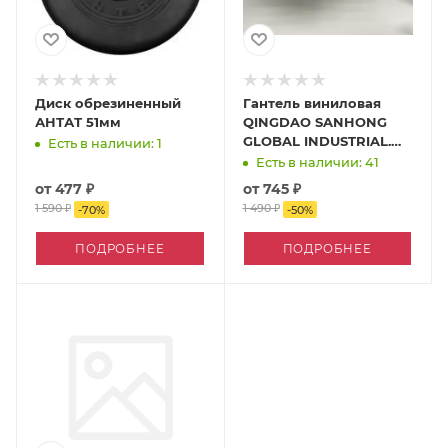
Диск обрезиненный
Гантель виниловая
АНТАТ 51мм
QINGDAO SANHONG
GLOBAL INDUSTRIAL.
Есть в наличии: 1
CO. LTD
Есть в наличии: 41
от
477 ₽
от
745 ₽
1 590 ₽
1 490 ₽
-
70
%
-
50
%
ПОДРОБНЕЕ
ПОДРОБНЕЕ