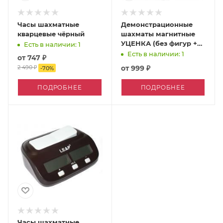
Часы шахматные
Демонстрационные
кварцевые чёрный
шахматы магнитные
УЦЕНКА (без фигур +
Есть в наличии: 1
небольшой дефект)
Есть в наличии: 1
от
747 ₽
2 490 ₽
от
999 ₽
-
70
%
ПОДРОБНЕЕ
ПОДРОБНЕЕ
Часы шахматные