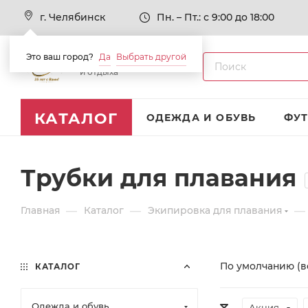
г. Челябинск
Пн. – Пт.: с 9:00 до 18:00
Это ваш город?
Да
Выбрать другой
Товары для спорта
и отдыха
КАТАЛОГ
ОДЕЖДА И ОБУВЬ
ФУ
Трубки для плавания
—
—
—
Главная
Каталог
Экипировка для плавания
По умолчанию (в
КАТАЛОГ
Одежда и обувь
Акция