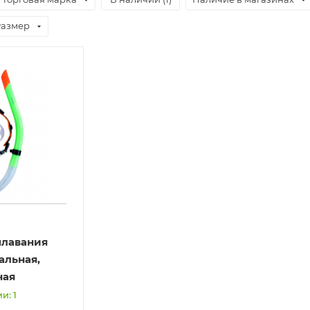
Размер
плавания
альная,
ная
и: 1