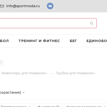
info@sportmoda.ru
ТБОЛ
ТРЕНИНГ И ФИТНЕС
БЕГ
ЕДИНОБО
1
—
Инвентарь для плавания
Трубки для плавания
озрастание)
Торговая марка
В наличии (
1
)
Наличие в магазинах